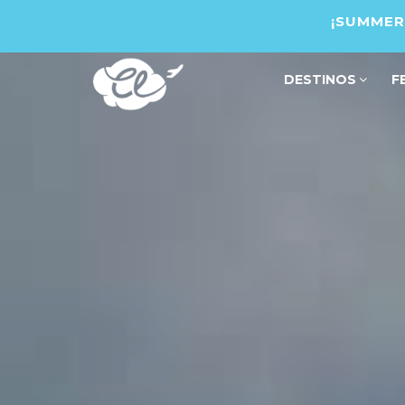
¡SUMMER 
DESTINOS
F