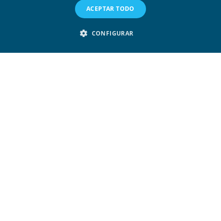
ACEPTAR TODO
CONFIGURAR
Todo sobre la app de IATA Travel
Pass y otras aplicaciones que se
presentan como pasaporte
sanitario digital para viajar
seguro y sin cuarentenas.
Si eres de los que le encanta viajar por
diferentes países y todavía no has escuchado
hablar del IATA Travel Pass, ves familiarizándote