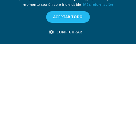
momento sea único e inolvidable.
Más información
ACEPTAR TODO
CONFIGURAR
Algunos de los más interesantes
miradores de la Palma donde
parar a disfrutar de las vistas
Los miradores son gran parte del encanto de
cualquier viaje, especialmente de aquellos que