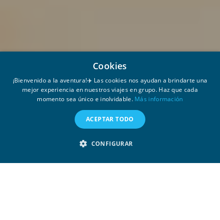
Cookies
¡Bienvenido a la aventura!✈️ Las cookies nos ayudan a brindarte una
mejor experiencia en nuestros viajes en grupo. Haz que cada
momento sea único e inolvidable.
Más información
ACEPTAR TODO
CONFIGURAR
¿Pensando en hacer un viaje a
Egipto? Te contamos todo lo que