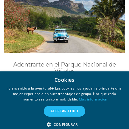
Adentrarte en el Parque Nacional de
Viñales
Cookies
Conocido por sus mogotes o enormes
montículos de piedra y sus profundas cuevas.
¡Bienvenido a la aventura!✈️ Las cookies nos ayudan a brindarte una
mejor experiencia en nuestros viajes en grupo. Haz que cada
momento sea único e inolvidable.
Más información
ACEPTAR TODO
CONFIGURAR